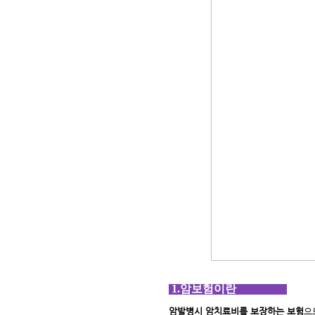
1.암보험이란
암발병시 암치료비를 보장하는 보험
으