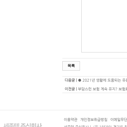
목록
다음글 |
● 2021년 생활에 도움되는 유
이전글 |
부담스런 보험 계속 유지? 보험
이용약관
개인정보취급방침
이메일무
세종텍 주식회사｜ (우:18589) 경기도 