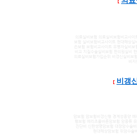
의료
【
의료실비보험 의료실비보험비교사이트
보험 실비보험비교사이트 현대해상실
손보험 보험비교사이트 유병자실비보
비교 치질수술실비보험 한의원실비 
의료실비보험가입순위 비갱신실비보험
비지
비갱신
【
암보험 암보험비갱신형 경계성종양 메
형보험 메리츠올바른암보험 암종류 
진단비 신한생명암보험 대장암수술비
현대해상암보험 위암수술비