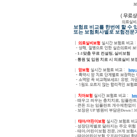
보
( 무료
의료실비
보험료 비교를 한번에 할 수
또는 보험회사별로 보험전문가
┃
의료실비보험
실시간 보험료 비교 
- 상해, 질병으로 인한 실손의료비 보
- 1:1맞춤 무료 컨설팅, 실비보험
- 통원 및 입원 치료 시 의료실비 보장
┃
암보험
실시간 보험료 비교
:
http
- 특약시 암 치료 단계별로 보장하는
- 소액암 꼭 비교해보세요! 유방, 자
- 1원도 오르지 않는 합리적인 보험료
┃
치아보험
실시간 보험료 비교
:
htt
- 때우고 씌우는 충치치료, 임플란트
- 큰돈 드는 임플란트 개수제한없이
- 보장은 UP 병원비 부담은Down 
┃
태아/어린이보험
실시간 보험료 비
- 성장단계별로 달라지는 주요 위험
- 태아,어린이보험 전문, 20개 보험
- 태아어린이보험 오프라인대비 합리