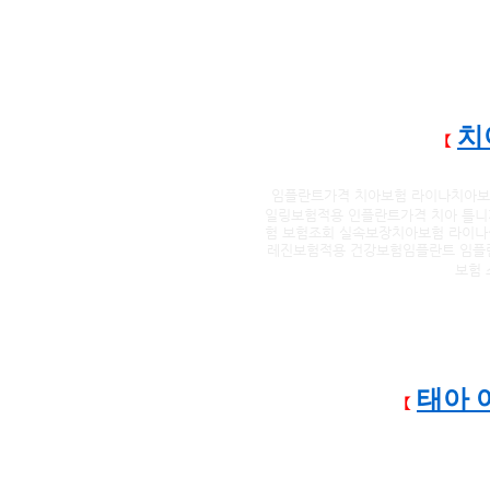
치
【
임플란트가격 치아보험 라이나치아보
일링보험적용 인플란트가격 치아 틀
험 보험조회 실속보장치아보험 라이
레진보험적용 건강보험임플란트 임플
보험
태아 
【