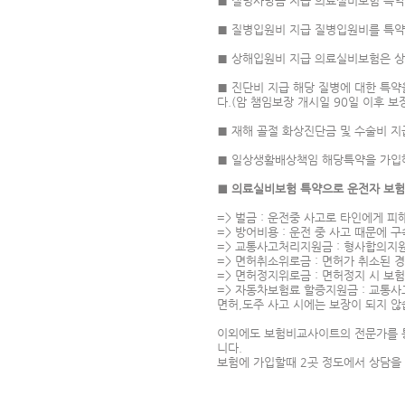
■ 질병사망금 지급 의료실비보험 특약
■ 질병입원비 지급 질병입원비를 특약
■ 상해입원비 지급 의료실비보험은 상
■ 진단비 지급 해당 질병에 대한 특
다.(암 챔임보장 개시일 90일 이후 보
■ 재해 골절 화상진단금 및 수술비 
■ 일상생활배상책임 해당특약을 가입해
■ 의료실비보험 특약으로 운전자 보험
=> 벌금 : 운전중 사고로 타인에게 
=> 방어비용 : 운전 중 사고 때문에 
=> 교통사고처리지원금 : 형사합의지
=> 면허취소위로금 : 면허가 취소된 
=> 면허정지위로금 : 면허정지 시 보
=> 자동차보험료 할증지원금 : 교통사
면허,도주 사고 시에는 보장이 되지 않
이외에도 보험비교사이트의 전문가를 통
니다.
보험에 가입할때 2곳 정도에서 상담을