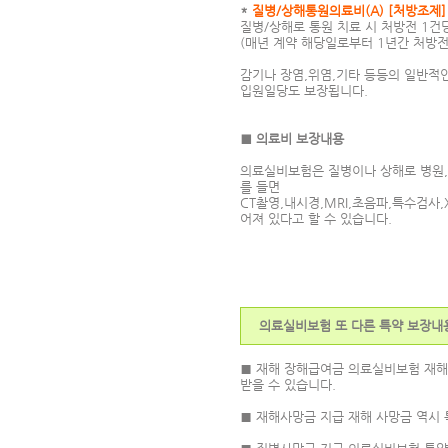
*
질병/상해통원의료비(A) [처방조제]
질병/상해로 통원 치료 시 처방전 1건
(매년 계약 해당일로부터 1년간 처방전 
감기나 장염,위염,기타 등등의 일반적
입원일당도 보장됩니다.
■ 의료비 보장내용
의료실비보험은 질병이나 상해로 병원,한
를 들면
CT촬영,내시경,MRI,초음파,특수검사
어져 있다고 할 수 있습니다.
의료실비보험 또 다른 특약 보장내
■ 재해 장해급여금 의료실비보험 재해
받을 수 있습니다.
■ 재해사망금 지급 재해 사망금 역시 