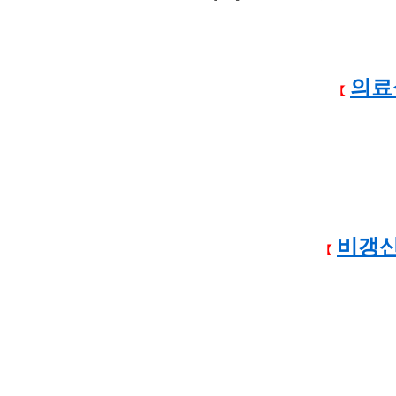
의료
【
비갱신
【