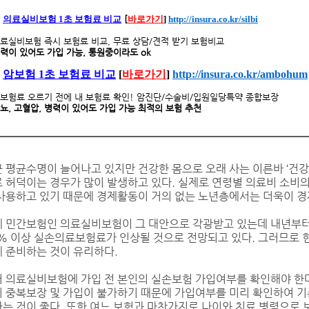
의료실비보험 1초 보험료 비교
[
바로가기
]
http://insura.co.kr/silbi
료실비보험 즉시 보험료 비교, 무료 상담/견적 받기 보험비교
력이 있어도 가입 가능, 통원중이라도 ok
암보험 1초 보험료 비교
[
바로가기
]
http://insura.co.kr/ambohum
보험료 오르기 전에 내 보험료 확인! 암진단/수술비/입원일당특약 종합보장
뇨, 고혈압, 병력이 있어도 가입 가능 최적의 보험 추천
 평균수명이 늘어나고 있지만 건강한 몸으로 오래 사는 이른바 ‘건
 허덕이는 경우가 많이 발생하고 있다. 실제로 연령별 의료비 소비의 
사용하고 있기 때문에 경제활동이 거의 없는 노년층에서는 더욱이 경
 민간보험인 의료실비보험이 그 대안으로 각광받고 있는데 내년부터
% 이상 실손의료보험료가 인상될 것으로 전망되고 있다. 그러므로 
 준비하는 것이 유리하다.
 의료실비보험에 가입 전 본인의 실손보험 가입여부를 확인해야 한
 중복보장 및 가입이 불가하기 때문에 가입여부를 미리 확인하여 
는 것이 좋다. 또한 여느 보험과 마찬가지로 나이와 치료 병력으로