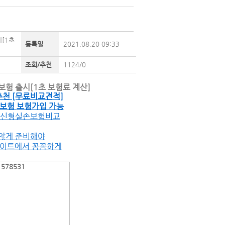
[1초
등록일
2021.08.20 09:33
조회/추천
1124/0
험 출시[1초 보험료 계산]
추천 [무료비교견적]
아보험
보험가입 가능
갱신형실손보험비교
 않게 준비해야
사이트에서 꼼꼼하게