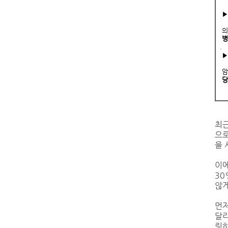
▶
의
병
.
▶
암
당
-
최근
으로
을 
이에
30
않게
먼저
달리
링하