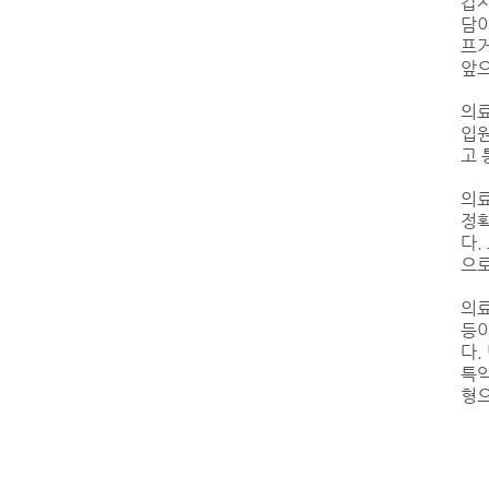
갑자
담이
프거
앞으
의료
입원
고 
의료
정확
다.
으로
의료
등이
다.
특약
형으