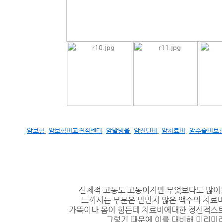
암보험
,
암보험비교견적센터
,
암발병율
,
암진단비
,
암치료비
,
암수술비보
신체적 고통도 고통이지만 무엇보다도 많이
느끼시는 부분은 만만치 않은 액수의 치료
가뜩이나 몸이 힘든데 치료비에대한 정신적스트
그렇기 때문에 이를 대비해 미리미