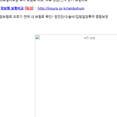
암보험 보험비교
[
링크
]
:
http://insura.co.kr/ambohum
암보험료 오르기 전에 내 보험료 확인! 암진단/수술비/입원일당특약 종합보장