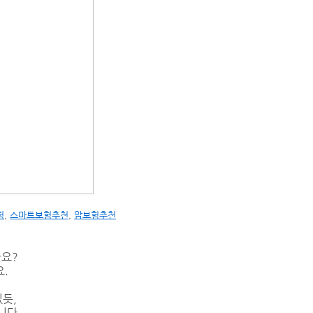
험
,
스마트보험추천
,
암보험추천
까요?
.
듯,
니다.