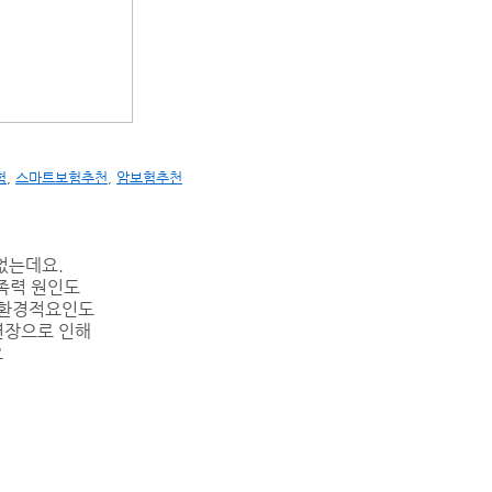
험
,
스마트보험추천
,
암보험추천
없는데요.
족력 원인도
 환경적요인도
연장으로 인해
요