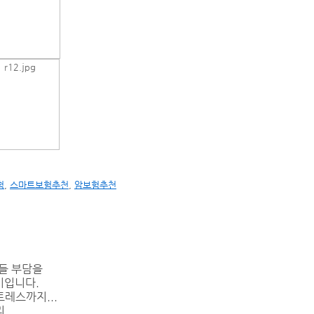
험
,
스마트보험추천
,
암보험추천
들 부담을
비입니다.
레스까지...
리