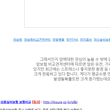
암보험
,
암보험비교견적센터
,
암발병율
,
암진단비
,
암치료비
,
암수술비보
그래서인지 암에대한 관심이 높을 수 밖에 
암보험 비교견적센터에 따르면 암은 유전, 가
있지만 최근에는 스트레스나 좋지못한 환경 등
크게 한몫하고 있다 합니다. 게다가 평균수명 
발생될확률또한 크게 증가했는데
의료실비보험 보험비교
[
링크
]
:
http://insura.co.kr/silbi
의료실비보험 즉시 보험료 비교, 무료 상담/견적 받기 보험비교