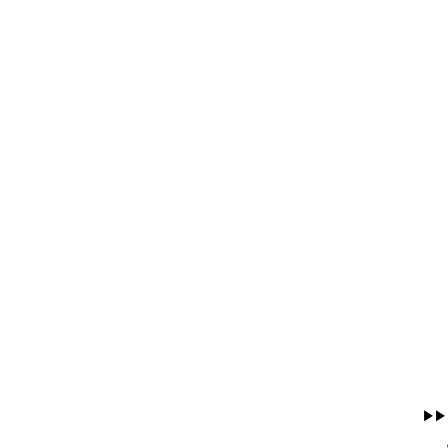
▶
▶
​