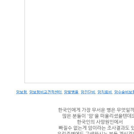
암보험
,
암보험비교견적센터
,
암발병율
,
암진단비
,
암치료비
,
암수술비보
한국인에게 가장 무서운 병은 무엇일
많은 분들이 '암'을 떠올리셨을텐데요
한국인의 사망원인에서
빠질수 없는게 암이라는 조사결과도 있
우리주변에도 고생하시는 분들 계실겁